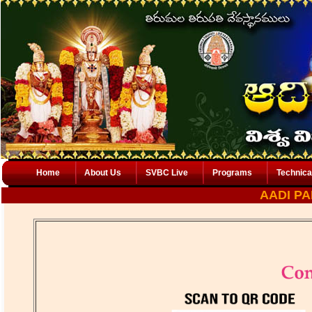
Home
About Us
SVBC Live
Programs
Technica
AADI P