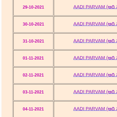
AADI PARVAM (ఆది ప
29-10-2021
AADI PARVAM (ఆది ప
30-10-2021
AADI PARVAM (ఆది ప
31-10-2021
AADI PARVAM (ఆది ప
01-11-2021
AADI PARVAM (ఆది ప
02-11-2021
AADI PARVAM (ఆది ప
03-11-2021
AADI PARVAM (ఆది ప
04-11-2021