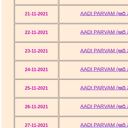
AADI PARVAM (ఆది ప
21-11-2021
AADI PARVAM (ఆది ప
22-11-2021
AADI PARVAM (ఆది ప
23-11-2021
AADI PARVAM (ఆది ప
24-11-2021
AADI PARVAM (ఆది ప
25-11-2021
AADI PARVAM (ఆది ప
26-11-2021
AADI PARVAM (ఆది ప
27-11-2021