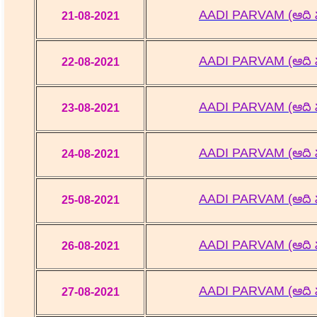
AADI PARVAM (ఆది ప
21-08-2021
AADI PARVAM (ఆది ప
22-08-2021
AADI PARVAM (ఆది ప
23-08-2021
AADI PARVAM (ఆది ప
24-08-2021
AADI PARVAM (ఆది ప
25-08-2021
AADI PARVAM (ఆది ప
26-08-2021
AADI PARVAM (ఆది ప
27-08-2021