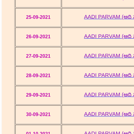
AADI PARVAM (ఆది ప
25-09-2021
AADI PARVAM (ఆది ప
26-09-2021
AADI PARVAM (ఆది ప
27-09-2021
AADI PARVAM (ఆది ప
28-09-2021
AADI PARVAM (ఆది ప
29-09-2021
AADI PARVAM (ఆది ప
30-09-2021
AADI PARVAM (ఆది ప
01-10-2021