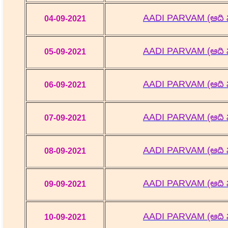
AADI PARVAM (ఆది ప
04-09-2021
AADI PARVAM (ఆది ప
05-09-2021
AADI PARVAM (ఆది ప
06-09-2021
AADI PARVAM (ఆది ప
07-09-2021
AADI PARVAM (ఆది ప
08-09-2021
AADI PARVAM (ఆది ప
09-09-2021
AADI PARVAM (ఆది ప
10-09-2021