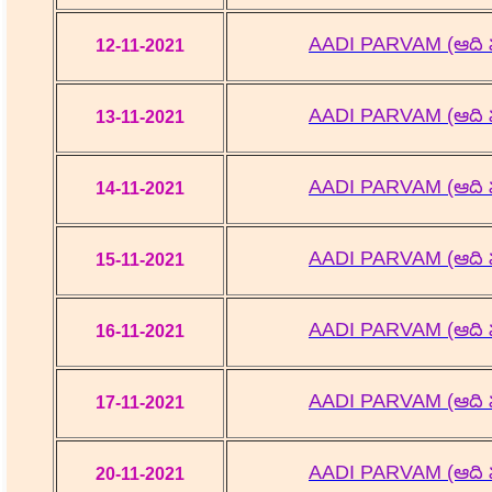
AADI PARVAM (ఆది ప
12-11-2021
AADI PARVAM (ఆది ప
13-11-2021
AADI PARVAM (ఆది ప
14-11-2021
AADI PARVAM (ఆది ప
15-11-2021
AADI PARVAM (ఆది ప
16-11-2021
AADI PARVAM (ఆది ప
17-11-2021
AADI PARVAM (ఆది ప
20-11-2021